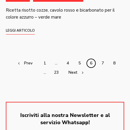
Ricetta risotto cozze, cavolo rosso e bicarbonato per il
colore azzurro – verde mare
LEGGI ARTICOLO
Posts
Prev
1
…
4
5
6
7
8
navigation
…
23
Next
Iscriviti alla nostra Newsletter e al
servizio Whatsapp!