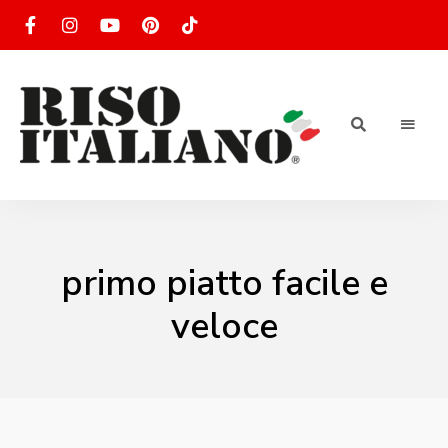
RISOTTO
Ricette
di
riso
|
italiano
Ricettario
primo piatto facile e
di ricette
veloce
di riso
italiano